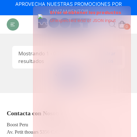
APROVECHA NUESTRAS PROMOCIONES POR
LANZAMIENTO!!!
Error al obtener los productos
Unexpected end of JSON input
0
Mostrando
1
-
0
de
0
Mostrar
resultados
Filtros
1
Previous
Next
Contacta con Nosotros
Boost Peru
Av. Petit thouars 5356 C.C. Compupalace, 3er Piso