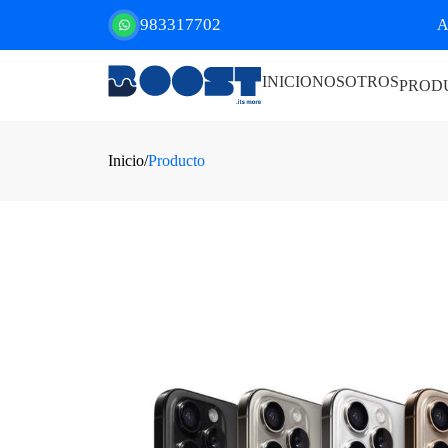
983317702
A
INICIO
NOSOTROS
PROD
Inicio
/
Producto