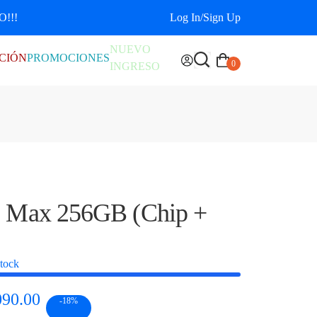
!!!
Log In
/
Sign Up
NUEVO
CIÓN
PROMOCIONES
0
INGRESO
o Max 256GB (Chip +
tock
090.00
-18%